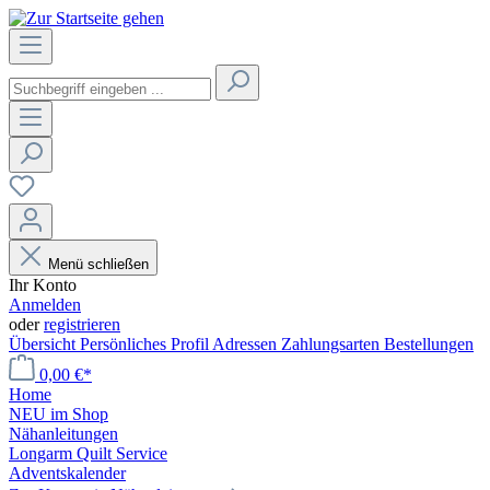
Menü schließen
Ihr Konto
Anmelden
oder
registrieren
Übersicht
Persönliches Profil
Adressen
Zahlungsarten
Bestellungen
0,00 €*
Home
NEU im Shop
Nähanleitungen
Longarm Quilt Service
Adventskalender