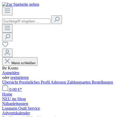
Menü schließen
Ihr Konto
Anmelden
oder
registrieren
Übersicht
Persönliches Profil
Adressen
Zahlungsarten
Bestellungen
0,00 €*
Home
NEU im Shop
Nähanleitungen
Longarm Quilt Service
Adventskalender