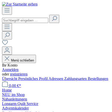
Menü schließen
Ihr Konto
Anmelden
oder
registrieren
Übersicht
Persönliches Profil
Adressen
Zahlungsarten
Bestellungen
0,00 €*
Home
NEU im Shop
Nähanleitungen
Longarm Quilt Service
Adventskalender