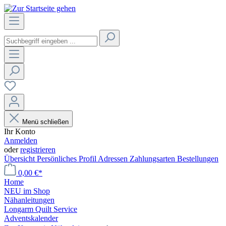
Menü schließen
Ihr Konto
Anmelden
oder
registrieren
Übersicht
Persönliches Profil
Adressen
Zahlungsarten
Bestellungen
0,00 €*
Home
NEU im Shop
Nähanleitungen
Longarm Quilt Service
Adventskalender