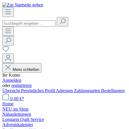
Menü schließen
Ihr Konto
Anmelden
oder
registrieren
Übersicht
Persönliches Profil
Adressen
Zahlungsarten
Bestellungen
0,00 €*
Home
NEU im Shop
Nähanleitungen
Longarm Quilt Service
Adventskalender