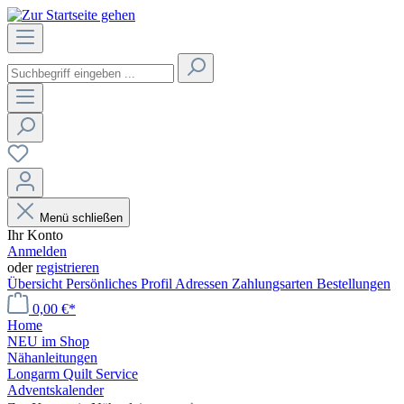
Menü schließen
Ihr Konto
Anmelden
oder
registrieren
Übersicht
Persönliches Profil
Adressen
Zahlungsarten
Bestellungen
0,00 €*
Home
NEU im Shop
Nähanleitungen
Longarm Quilt Service
Adventskalender